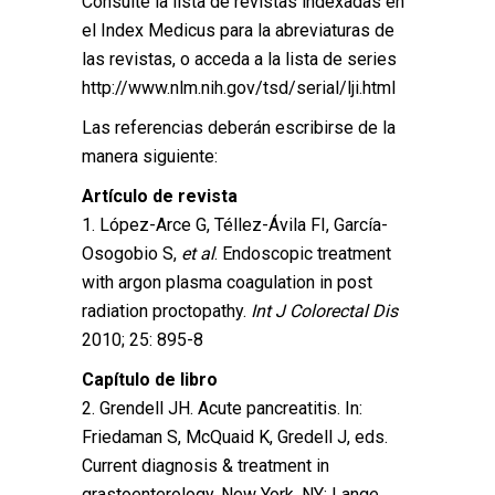
Consulte la lista de revistas indexadas en
el Index Medicus para la abreviaturas de
las revistas, o acceda a la lista de series
http://www.nlm.nih.gov/tsd/serial/lji.html
Las referencias deberán escribirse de la
manera siguiente:
Artículo de revista
1. López-Arce G, Téllez-Ávila FI, García-
Osogobio S,
et al
. Endoscopic treatment
with argon plasma coagulation in post
radiation proctopathy.
Int J Colorectal Dis
2010; 25: 895-8
Capítulo de libro
2. Grendell JH. Acute pancreatitis. In:
Friedaman S, McQuaid K, Gredell J, eds.
Current diagnosis & treatment in
grastoenterology. New York, NY: Lange