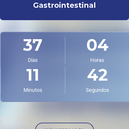
Gastrointestinal
37
04
Días
Horas
11
41
Minutos
Segundos